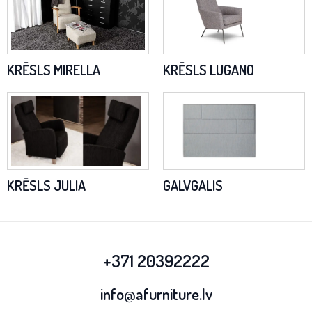
KRĒSLS MIRELLA
KRĒSLS LUGANO
KRĒSLS JULIA
GALVGALIS
+371 20392222
info@afurniture.lv