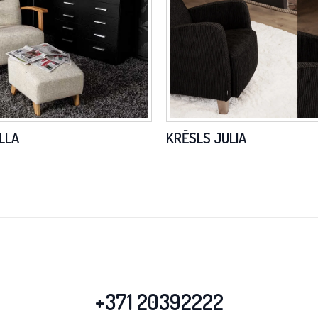
LLA
KRĒSLS JULIA
+371 20392222