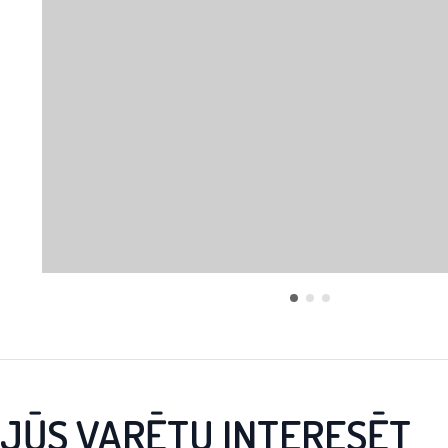
JŪS VARĒTU INTERESĒT