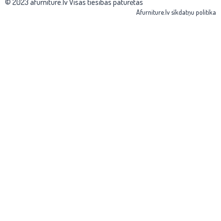
© 2023 afurniture.lv Visas tiesības paturētas
Afurniture.lv sīkdatņu politika