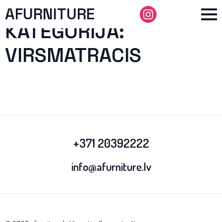
AFURNITURE
KATEGORIJA:
VIRSMATRACIS
+371 20392222
info@afurniture.lv