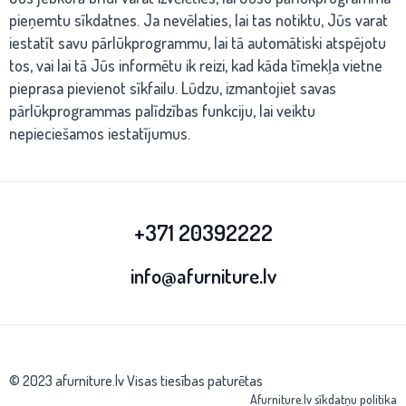
pieņemtu sīkdatnes. Ja nevēlaties, lai tas notiktu, Jūs varat
iestatīt savu pārlūkprogrammu, lai tā automātiski atspējotu
tos, vai lai tā Jūs informētu ik reizi, kad kāda tīmekļa vietne
pieprasa pievienot sīkfailu. Lūdzu, izmantojiet savas
pārlūkprogrammas palīdzības funkciju, lai veiktu
nepieciešamos iestatījumus.
+371 20392222
info@afurniture.lv
© 2023 afurniture.lv Visas tiesības paturētas
Afurniture.lv sīkdatņu politika