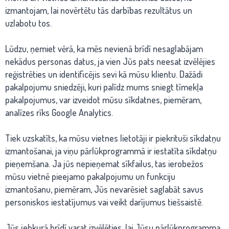
izmantojam, lai novērtētu tās darbības rezultātus un
uzlabotu tos.
Lūdzu, ņemiet vērā, ka mēs nevienā brīdī nesaglabājam
nekādus personas datus, ja vien Jūs pats neesat izvēlējies
reģistrēties un identificējis sevi kā mūsu klientu. Dažādi
pakalpojumu sniedzēji, kuri palīdz mums sniegt tīmekļa
pakalpojumus, var izveidot mūsu sīkdatnes, piemēram,
analīzes rīks Google Analytics.
Tiek uzskatīts, ka mūsu vietnes lietotāji ir piekrituši sīkdatņu
izmantošanai, ja viņu pārlūkprogrammā ir iestatīta sīkdatņu
pieņemšana. Ja jūs nepieņemat sīkfailus, tas ierobežos
mūsu vietnē pieejamo pakalpojumu un funkciju
izmantošanu, piemēram, Jūs nevarēsiet saglabāt savus
personiskos iestatījumus vai veikt darījumus tiešsaistē.
Jūs jebkurā brīdī varat izvēlēties, lai Jūsu pārlūkprogramma