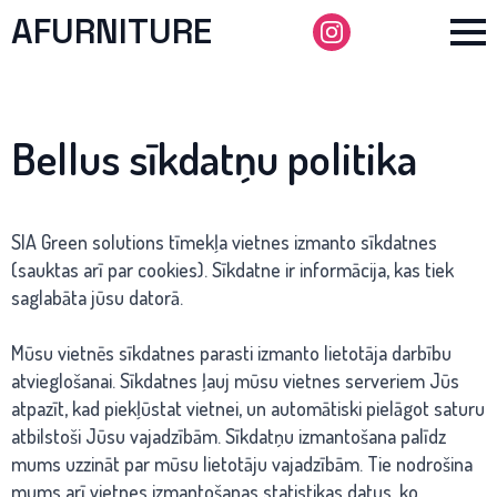
AFURNITURE
Bellus sīkdatņu politika
SIA Green solutions tīmekļa vietnes izmanto sīkdatnes
(sauktas arī par cookies). Sīkdatne ir informācija, kas tiek
saglabāta jūsu datorā.
Mūsu vietnēs sīkdatnes parasti izmanto lietotāja darbību
atvieglošanai. Sīkdatnes ļauj mūsu vietnes serveriem Jūs
atpazīt, kad piekļūstat vietnei, un automātiski pielāgot saturu
atbilstoši Jūsu vajadzībām. Sīkdatņu izmantošana palīdz
mums uzzināt par mūsu lietotāju vajadzībām. Tie nodrošina
mums arī vietnes izmantošanas statistikas datus, ko